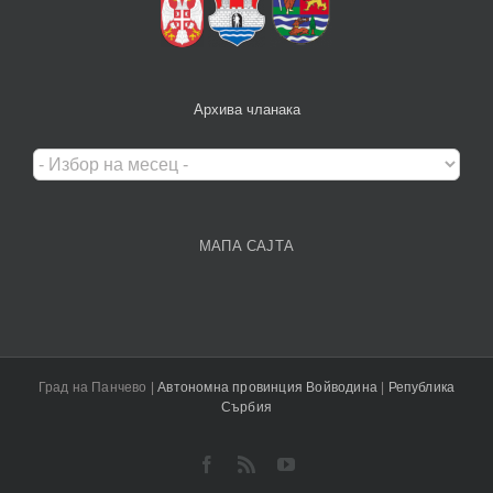
Архива чланака
Архива
чланака
МАПА САЈТА
Град на Панчево |
Автономна провинция Войводина
|
Република
Сърбия
Facebook
Rss
YouTube