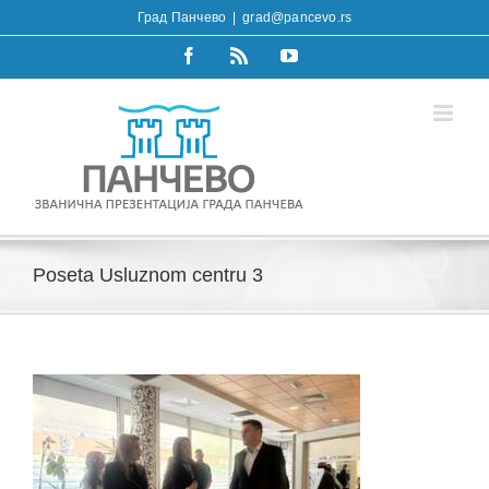
Skip
Град Панчево
|
grad@pancevo.rs
to
content
Facebook
Rss
YouTube
Poseta Usluznom centru 3