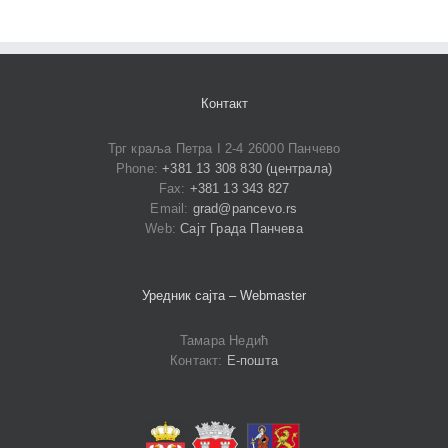
Контакт
Трг краља Петра I 2-4 26000 Панчево
Phone:
+381 13 308 830 (централа)
Fax:
+381 13 343 827
Email:
grad@pancevo.rs
Web:
Сајт Града Панчева
Уредник сајта – Webmaster
Тамара Недић
Контакт:
Е-пошта