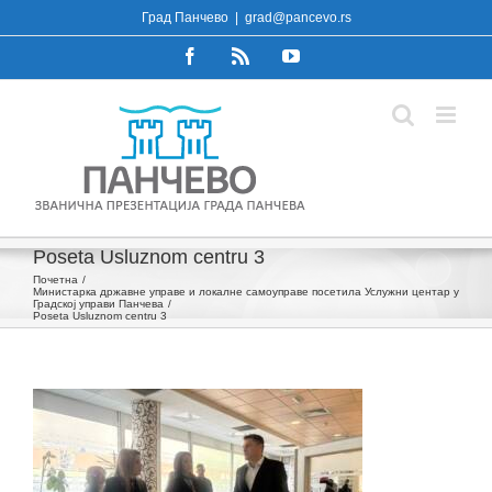
Skip
Град Панчево
|
grad@pancevo.rs
to
Facebook
Rss
YouTube
content
Poseta Usluznom centru 3
Почетна
Министарка државне управе и локалне самоуправе посетила Услужни центар у
Градској управи Панчева
Poseta Usluznom centru 3