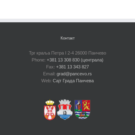
Контакт
Трг краља Петра I 2-4 26000 Панчево
Phone:
+381 13 308 830 (централа)
Fax:
+381 13 343 827
Email:
grad@pancevo.rs
Web:
Сајт Града Панчева