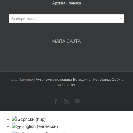
Архива чланака
Архива
чланака
МАПА САЈТА
Град Панчево |
Аутономна покрајина Војводина
|
Република Србија
webmaster
Facebook
Rss
YouTube
српски (ћир)
English
(
енглески
)