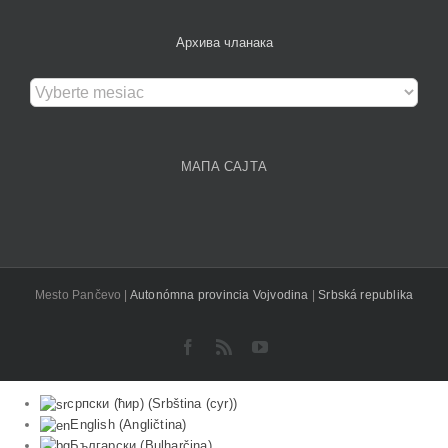
Архива чланака
Архива
чланака
МАПА САЈТА
Mesto Pančevo |
Autonómna provincia Vojvodina
|
Srbská republika
Facebook
Rss
YouTube
српски (ћир)
(
Srbština (cyr)
)
English
(
Angličtina
)
Български
(
Bulharčina
)