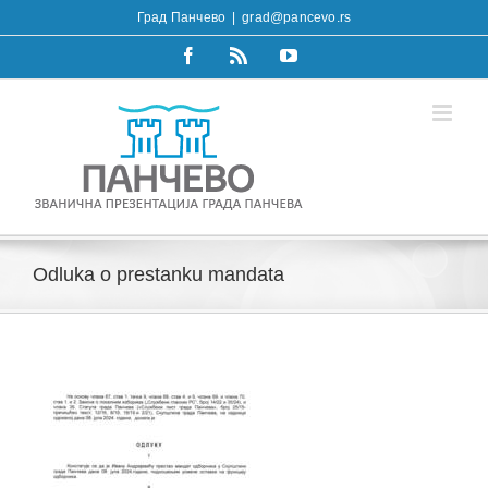
Skip
Град Панчево
|
grad@pancevo.rs
to
content
Facebook
Rss
YouTube
Odluka о prestanku mandata