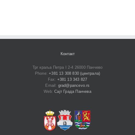
Контакт
Трг краља Петра I 2-4 26000 Панчево
Phone:
+381 13 308 830 (централа)
Fax:
+381 13 343 827
Email:
grad@pancevo.rs
Web:
Сајт Града Панчева