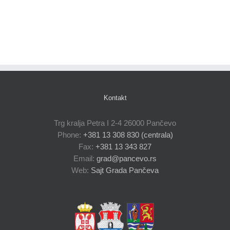
Kontakt
Trg kralja Petra I 2-4 26000 Pančevo
Phone:
+381 13 308 830 (centrala)
Fax:
+381 13 343 827
Email:
grad@pancevo.rs
Web:
Sajt Grada Pančeva