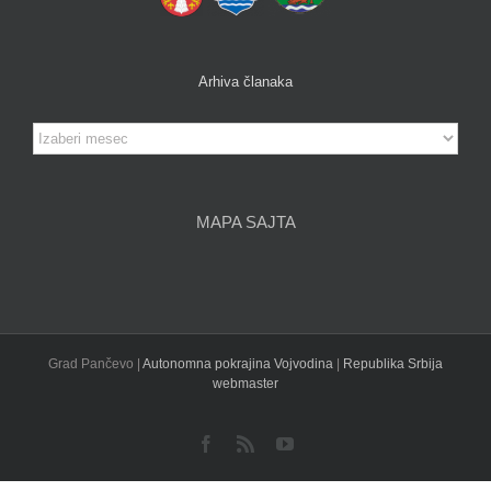
Arhiva članaka
Arhiva
članaka
MAPA SAJTA
Grad Pančevo |
Autonomna pokrajina Vojvodina
|
Republika Srbija
webmaster
Facebook
Rss
YouTube