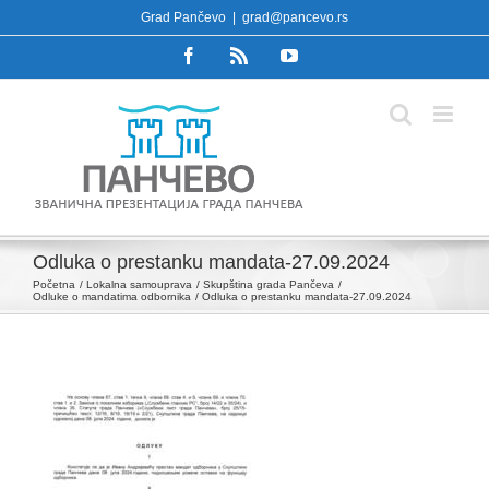
Skip
Grad Pančevo
|
grad@pancevo.rs
to
Facebook
Rss
YouTube
content
Odluka o prestanku mandata-27.09.2024
Početna
Lokalna samouprava
Skupština grada Pančeva
Odluke o mandatima odbornika
Odluka o prestanku mandata-27.09.2024