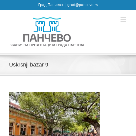
Skip
Град Панчево
|
grad@pancevo.rs
to
content
Uskrsnji bazar 9