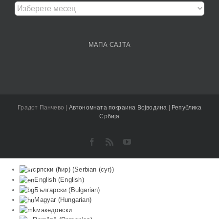
Архива
чланака
МАПА САЈТА
Градот Панчево |
Aвтономната покраина Војводина
|
Република
Србија
Facebook
Rss
YouTube
српски (ћир)
(
Serbian (cyr)
)
English
(
English
)
Български
(
Bulgarian
)
Magyar
(
Hungarian
)
македонски