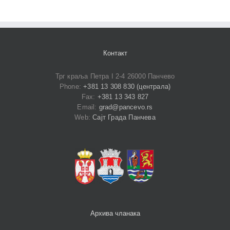
Контакт
Трг краља Петра I 2-4 26000 Панчево
Phone:
+381 13 308 830 (централа)
Fax:
+381 13 343 827
Email:
grad@pancevo.rs
Web:
Сајт Града Панчева
Архива чланака