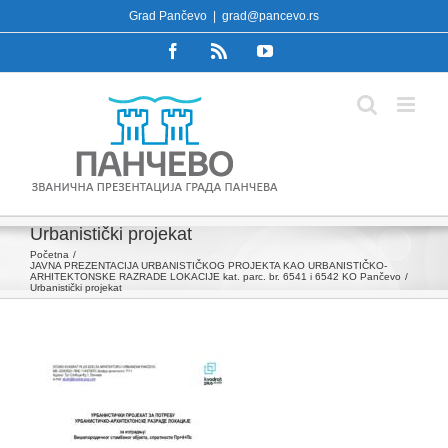
Skip
Grad Pančevo
|
grad@pancevo.rs
to
Facebook
Rss
YouTube
content
Urbanistički projekat
Početna
JAVNA PREZENTACIJA URBANISTIČKOG PROJEKTA KAO URBANISTIČKO-
ARHITEKTONSKE RAZRADE LOKACIJE kat. parc. br. 6541 i 6542 KO Pančevo
Urbanistički projekat