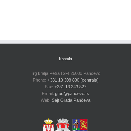
Kontakt
Trg kralja Petra I 2-4 26000 Pančevo
Phone:
+381 13 308 830 (centrala)
Fax:
+381 13 343 827
Email:
grad@pancevo.rs
Web:
Sajt Grada Pančeva