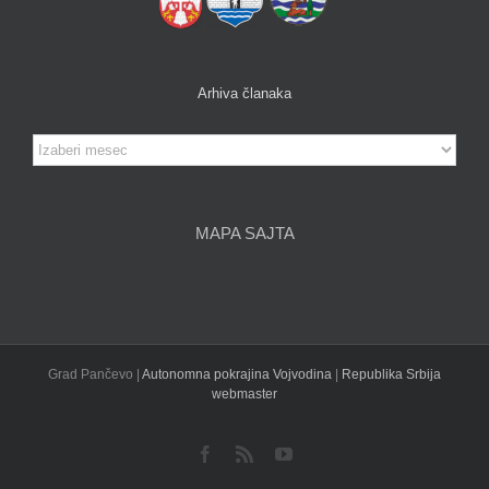
Arhiva članaka
Arhiva
članaka
MAPA SAJTA
Grad Pančevo |
Autonomna pokrajina Vojvodina
|
Republika Srbija
webmaster
Facebook
Rss
YouTube