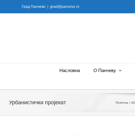
Skip
Град Панчево
|
grad@pancevo.rs
to
content
Насловна
О Панчеву
Урбанистички пројекат
Почетна
ЈА