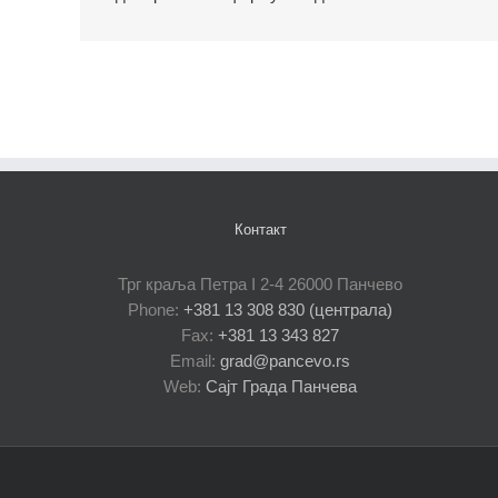
Контакт
Трг краља Петра I 2-4 26000 Панчево
Phone:
+381 13 308 830 (централа)
Fax:
+381 13 343 827
Email:
grad@pancevo.rs
Web:
Сајт Града Панчева