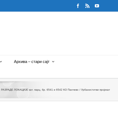
Facebook
Rss
YouTube
Архива – стари сајт
АДЕ ЛОКАЦИЈЕ кат. парц. бр. 6541 и 6542 КО Панчево
Урбанистички пројекат