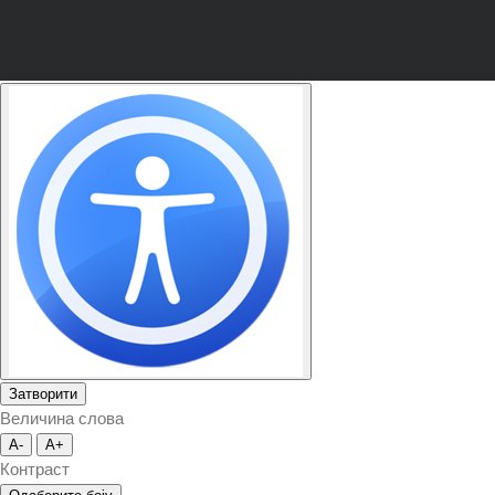
Затворити
Величина слова
A-
A+
Контраст