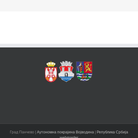
Град Панчево |
Аутономна покрајина Војводина
|
Република Србија
webmaster