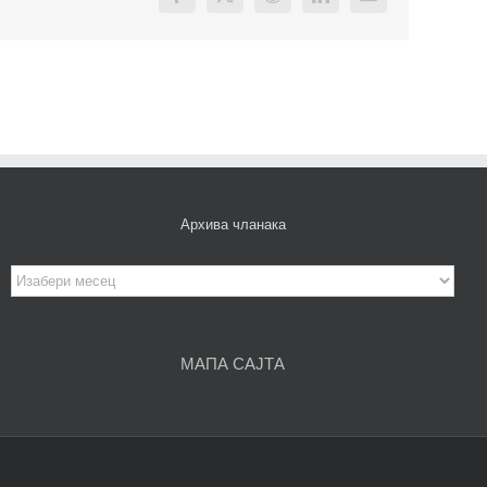
Facebook
X
Reddit
LinkedIn
Email
Архива чланака
Архива
чланака
МАПА САЈТА