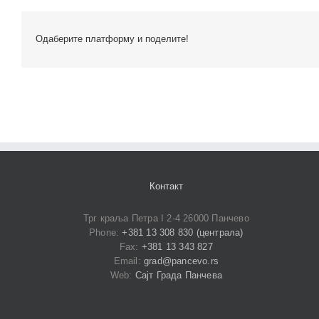
Одаберите платформу и поделите!
Контакт
Трг краља Петра I 2-4 26000 Панчево
Phone:
+381 13 308 830 (централа)
Fax:
+381 13 343 827
Email:
grad@pancevo.rs
Web:
Сајт Града Панчева