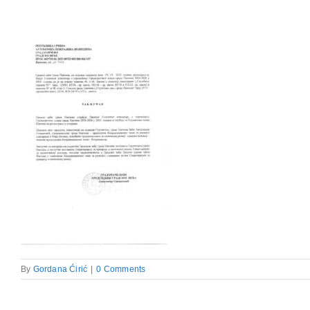
By
Gordana Ćirić
|
0 Comments