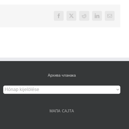
Facebook
X
Reddit
LinkedIn
Email
Архива чланака
Архива
чланака
МАПА САЈТА