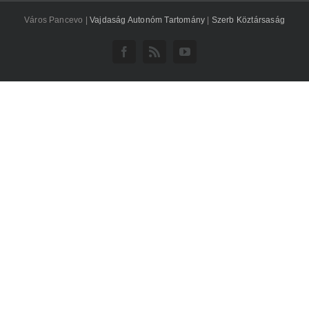
Város Pancevo |
Vajdaság Autonóm Tartomány
|
Szerb Köztársaság
Facebook
Rss
YouTube