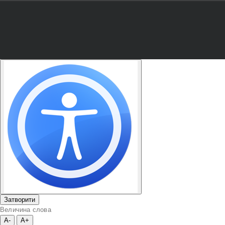
Затворити
Величина слова
A-
A+