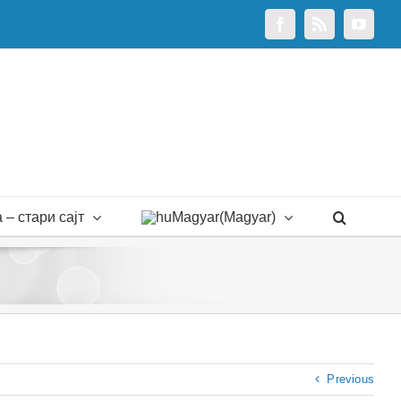
Facebook
Rss
YouTu
 – стари сајт
Magyar
(
Magyar
)
Previous