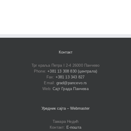
Контакт
Трг краља Петра I 2-4 26000 Панчево
Phone:
+381 13 308 830 (централа)
Fax:
+381 13 343 827
Email:
grad@pancevo.rs
Web:
Сајт Града Панчева
Уредник сајта – Webmaster
Тамара Недић
Контакт:
Е-пошта