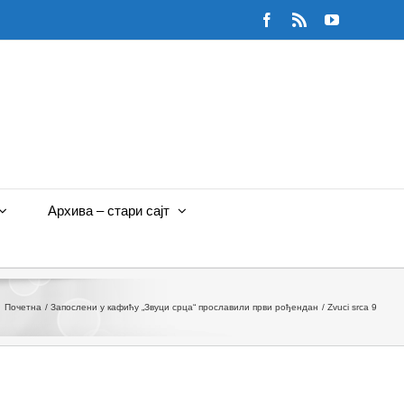
Facebook
Rss
YouTube
Архива – стари сајт
Почетна
Запослени у кафићу „Звуци срца“ прославили први рођендан
Zvuci srca 9