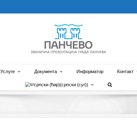
Услуге
Документа
Информатор
Контакт
српски (ћир)
(
српски (cyr)
)