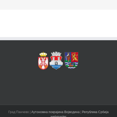
Град Панчево |
Аутономна покрајина Војводина
|
Република Србија
webmaster