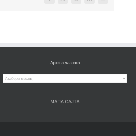
Facebook
X
Reddit
LinkedIn
Email
Архива чланака
Архива
чланака
МАПА САЈТА