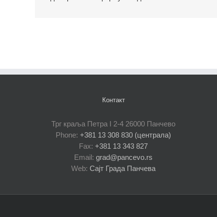
Контакт
Трг краља Петра I 2-4 26000 Панчево
Phone:
+381 13 308 830 (централа)
Fax:
+381 13 343 827
Email:
grad@pancevo.rs
Web:
Сајт Града Панчева