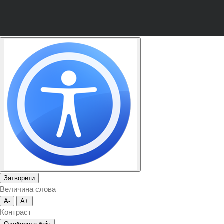
Затворити
Величина слова
A-
A+
Контраст