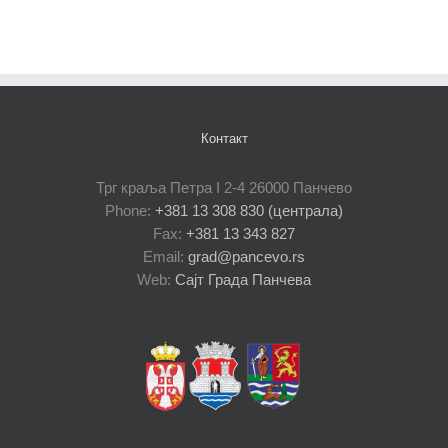
Контакт
Трг краља Петра I 2-4 26000 Панчево
Phone:
+381 13 308 830 (централа)
Fax:
+381 13 343 827
Email:
grad@pancevo.rs
Web:
Сајт Града Панчева