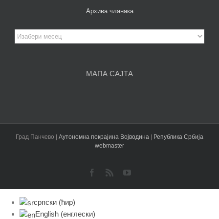
Архива чланака
Архива
чланака
МАПА САЈТА
Град Панчево |
Аутономна покрајина Војводина
|
Република Србија
webmaster
Facebook
Rss
YouTube
српски (ћир)
English
(
енглески
)