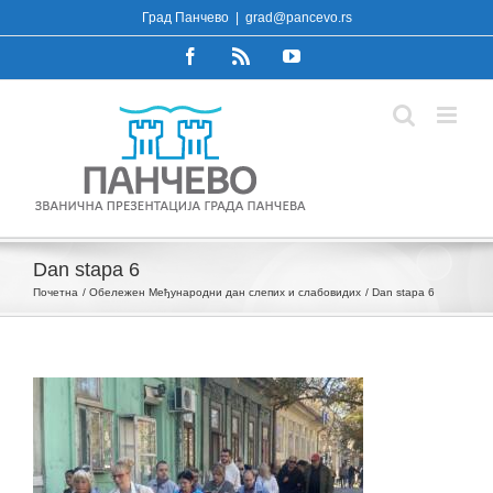
Skip
Град Панчево
|
grad@pancevo.rs
to
Facebook
Rss
YouTube
content
Dan stapa 6
Почетна
Oбележен Међународни дан слепих и слабовидих
Dan stapa 6