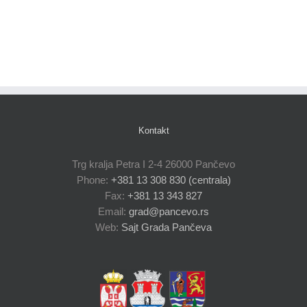
Kontakt
Trg kralja Petra I 2-4 26000 Pančevo
Phone:
+381 13 308 830 (centrala)
Fax:
+381 13 343 827
Email:
grad@pancevo.rs
Web:
Sajt Grada Pančeva