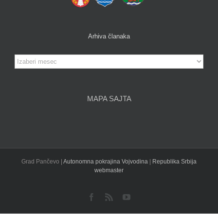
Arhiva članaka
Arhiva
članaka
MAPA SAJTA
Grad Pančevo |
Autonomna pokrajina Vojvodina
|
Republika Srbija
webmaster
Facebook
Rss
YouTube