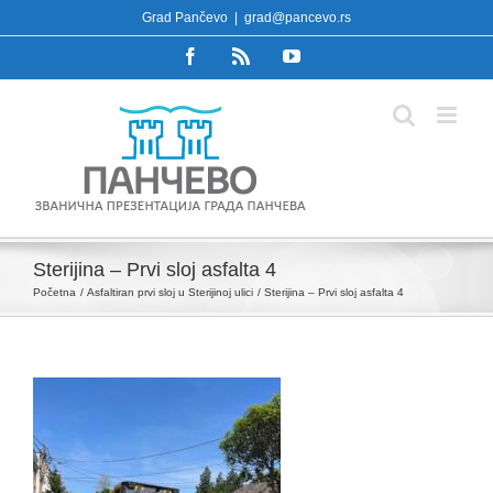
Skip
Grad Pančevo
|
grad@pancevo.rs
to
Facebook
Rss
YouTube
content
Sterijina – Prvi sloj asfalta 4
Početna
Asfaltiran prvi sloj u Sterijinoj ulici
Sterijina – Prvi sloj asfalta 4