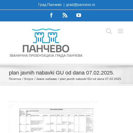
Skip
Град Панчево
|
grad@pancevo.rs
to
Facebook
Rss
YouTube
content
plan javnih nabavki GU od dana 07.02.2025.
Почетна
Услуге
Јавне набавке
plan javnih nabavki GU od dana 07.02.2025.