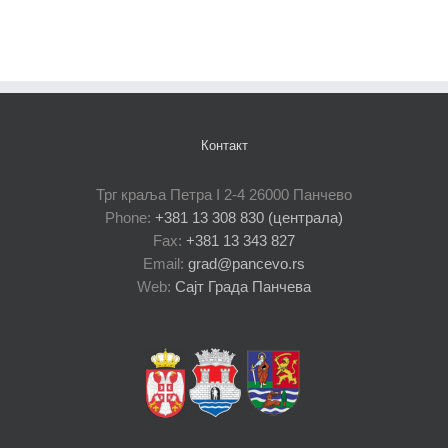
Контакт
Трг краља Петра I 2-4 26000 Панчево
Phone:
+381 13 308 830 (централа)
Fax:
+381 13 343 827
Email:
grad@pancevo.rs
Web:
Сајт Града Панчева