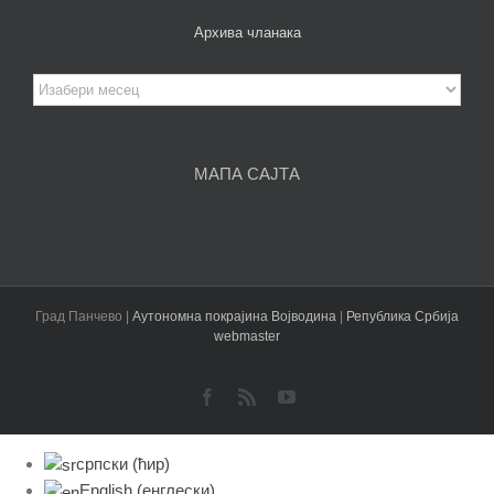
Архива чланака
Архива
чланака
МАПА САЈТА
Град Панчево |
Аутономна покрајина Војводина
|
Република Србија
webmaster
Facebook
Rss
YouTube
српски (ћир)
English
(
енглески
)