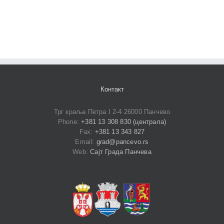
Контакт
Трг краља Петра I 2-4 26000 Панчево
Phone:
+381 13 308 830 (централа)
Fax:
+381 13 343 827
Email:
grad@pancevo.rs
Web:
Сајт Града Панчева