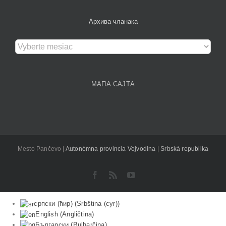
Архива чланака
Архива
чланака
МАПА САЈТА
Mesto Pančevo |
Autonómna provincia Vojvodina
|
Srbská republika
Facebook
Rss
YouTube
српски (ћир)
(
Srbština (cyr)
)
English
(
Angličtina
)
Български
(
Bulharčina
)