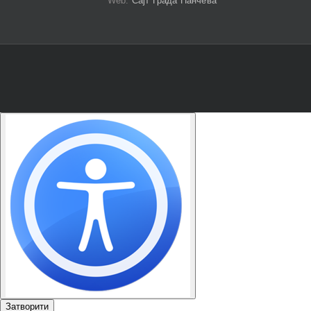
Web:
Сајт Града Панчева
Затворити