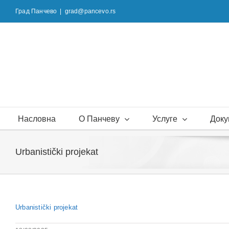
Skip
Град Панчево
|
grad@pancevo.rs
to
content
Насловна
О Панчеву
Услуге
Доку
Urbanistički projekat
Urbanistički projekat