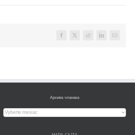
Facebook
X
Reddit
LinkedIn
Email
Архива чланака
Архива
чланака
МАПА САЈТА