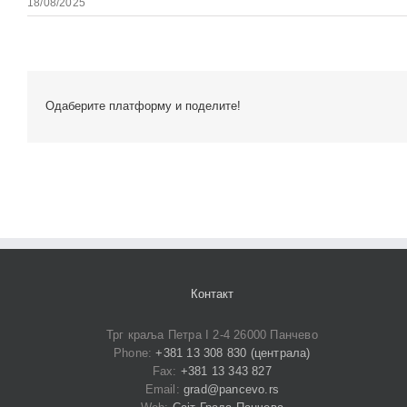
18/08/2025
Одаберите платформу и поделите!
Контакт
Трг краља Петра I 2-4 26000 Панчево
Phone:
+381 13 308 830 (централа)
Fax:
+381 13 343 827
Email:
grad@pancevo.rs