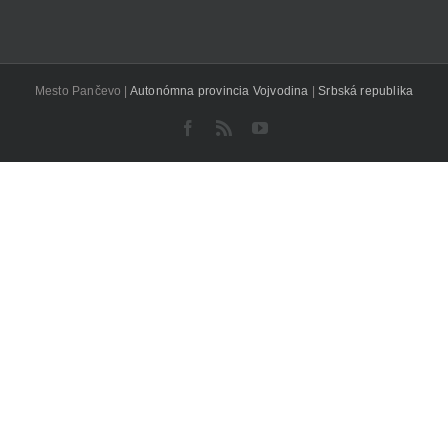
Mesto Pančevo |
Autonómna provincia Vojvodina
|
Srbská republika
Facebook
Rss
YouTube