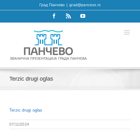
Skip
Град Панчево
|
grad@pancevo.rs
to
content
Facebook
Rss
YouTube
Terzic drugi oglas
Terzic drugi oglas
07/11/2024