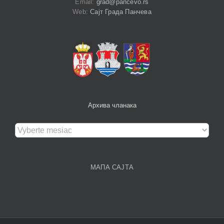
Email:
grad@pancevo.rs
Web:
Сајт Града Панчева
Архива чланака
Архива
чланака
МАПА САЈТА