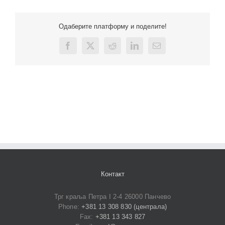
Одаберите платформу и поделите!
Facebook
X
Reddit
LinkedIn
Email
Контакт
Трг краља Петра I 2-4 26000 Панчево
Phone:
+381 13 308 830 (централа)
Fax:
+381 13 343 827