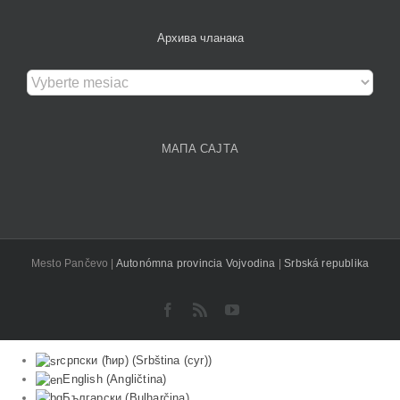
Архива чланака
Архива
чланака
МАПА САЈТА
Mesto Pančevo |
Autonómna provincia Vojvodina
|
Srbská republika
Facebook
Rss
YouTube
српски (ћир)
(
Srbština (cyr)
)
English
(
Angličtina
)
Български
(
Bulharčina
)