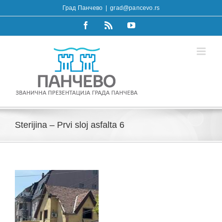
Skip
Град Панчево
|
grad@pancevo.rs
to
content
Facebook
Rss
YouTube
Sterijina – Prvi sloj asfalta 6