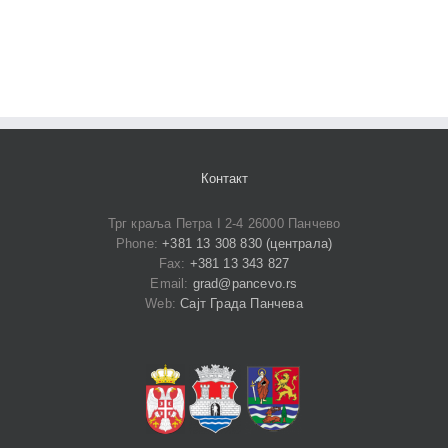
Контакт
Трг краља Петра I 2-4 26000 Панчево
Phone:
+381 13 308 830 (централа)
Fax:
+381 13 343 827
Email:
grad@pancevo.rs
Web:
Сајт Града Панчева