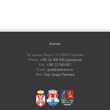
Контакт
Трг краља Петра I 2-4 26000 Панчево
Phone:
+381 13 308 830 (централа)
Fax:
+381 13 343 827
Email:
grad@pancevo.rs
Web:
Сајт Града Панчева