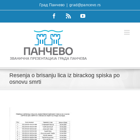
Skip
Град Панчево
|
grad@pancevo.rs
to
content
Facebook
Rss
YouTube
Resenja o brisanju lica iz birackog spiska po
osnovu smrti