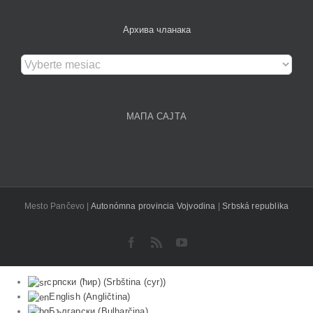
Архива чланака
Архива
чланака
МАПА САЈТА
Mesto Pančevo |
Autonómna provincia Vojvodina
|
Srbská republika
Facebook
Rss
YouTube
српски (ћир)
(
Srbština (cyr)
)
English
(
Angličtina
)
Български
(
Bulharčina
)