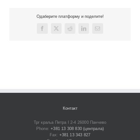
Одаберите платформу и поделите!
Facebook
X
Reddit
LinkedIn
Email
Контакт
Трг краља Петра I 2-4 26000 Панчево
Phone:
+381 13 308 830 (централа)
Fax:
+381 13 343 827