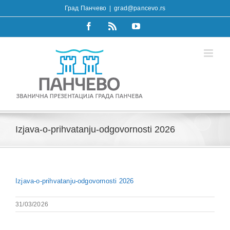
Skip
Град Панчево
|
grad@pancevo.rs
to
content
Facebook
Rss
YouTube
Izjava-o-prihvatanju-odgovornosti 2026
Izjava-o-prihvatanju-odgovornosti 2026
31/03/2026