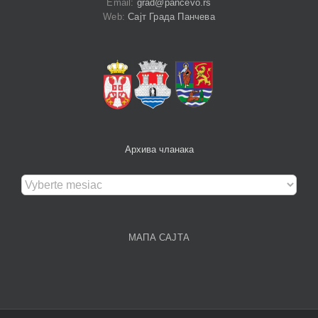
Email:
grad@pancevo.rs
Web:
Сајт Града Панчева
Архива чланака
Архива
чланака
МАПА САЈТА