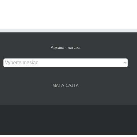
Архива чланака
Архива
чланака
МАПА САЈТА