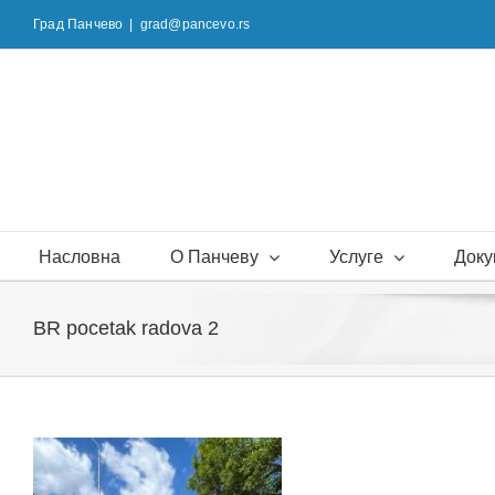
Skip
Град Панчево
|
grad@pancevo.rs
to
content
Насловна
О Панчеву
Услуге
Доку
BR pocetak radova 2