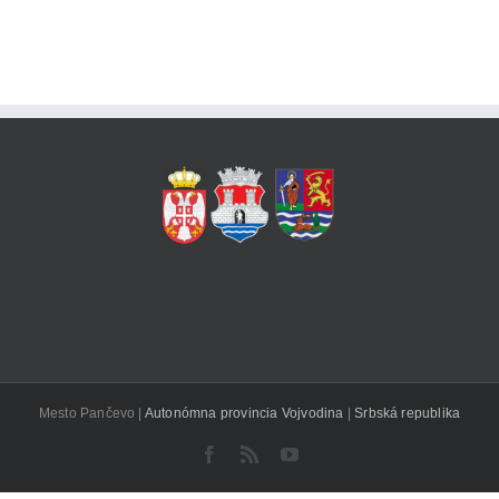
Mesto Pančevo |
Autonómna provincia Vojvodina
|
Srbská republika
Facebook
Rss
YouTube