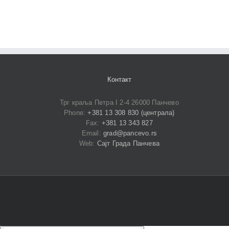
Контакт
Трг краља Петра I 2-4 26000 Панчево
Phone:
+381 13 308 830 (централа)
Fax:
+381 13 343 827
Email:
grad@pancevo.rs
Web:
Сајт Града Панчева