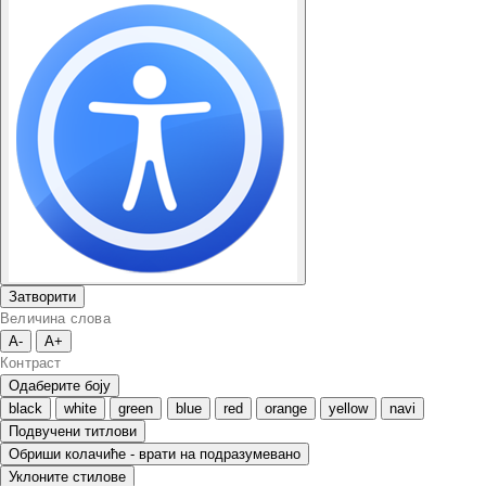
Затворити
Величина слова
A-
A+
Контраст
Одаберите боју
black
white
green
blue
red
orange
yellow
navi
Подвучени титлови
Обриши колачиће - врати на подразумевано
Уклоните стилове