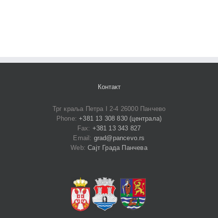
Контакт
Трг краља Петра I 2-4 26000 Панчево
Phone:
+381 13 308 830 (централа)
Fax:
+381 13 343 827
Email:
grad@pancevo.rs
Web:
Сајт Града Панчева