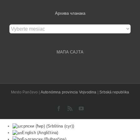
Архива чланака
Архива
чланака
МАПА САЈТА
Mesto Pančevo |
Autonómna provincia Vojvodina
|
Srbská republika
Facebook
Rss
YouTube
српски (ћир)
(
Srbština (cyr)
)
English
(
Angličtina
)
Български
(
Bulharčina
)