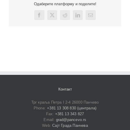
Одаберите платформу и поделите!
Facebook
X
Reddit
LinkedIn
Email
Контакт
Трг краља Петра I 2-4 26000 Панчево
Phone:
+381 13 308 830 (централа)
Fax:
+381 13 343 827
Email:
grad@pancevo.rs
Web:
Сајт Града Панчева