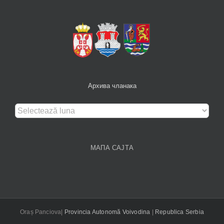
Архива чланака
Архива
чланака
МАПА САЈТА
Oraș Panciova|
Provincia Autonomă Voivodina
|
Republica Serbia