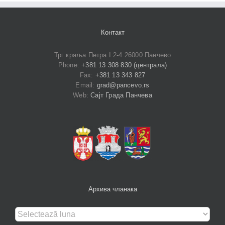
Контакт
Трг краља Петра I 2-4 26000 Панчево
Phone:
+381 13 308 830 (централа)
Fax:
+381 13 343 827
Email:
grad@pancevo.rs
Web:
Сајт Града Панчева
Архива чланака
Архива
чланака