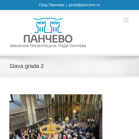
Skip
Град Панчево
|
grad@pancevo.rs
to
content
Slava grada 2