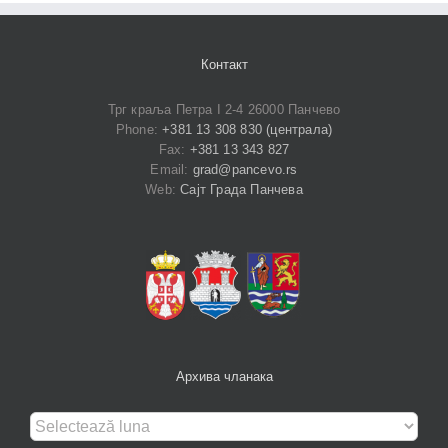
Контакт
Трг краља Петра I 2-4 26000 Панчево
Phone:
+381 13 308 830 (централа)
Fax:
+381 13 343 827
Email:
grad@pancevo.rs
Web:
Сајт Града Панчева
Архива чланака
Архива
чланака