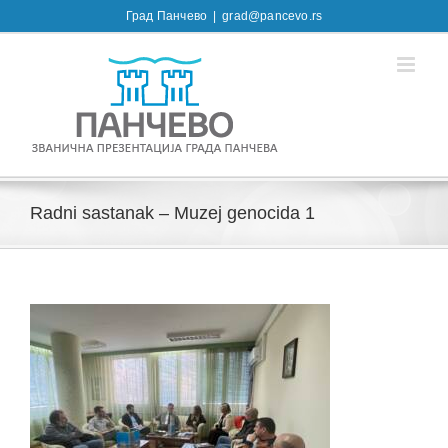
Skip
Град Панчево
|
grad@pancevo.rs
to
content
Radni sastanak – Muzej genocida 1