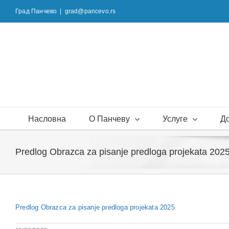
Skip
Град Панчево
|
grad@pancevo.rs
to
content
Насловна
О Панчеву
Услуге
Д
Predlog Obrazca za pisanje predloga projekata 202
Predlog Obrazca za pisanje predloga projekata 2025