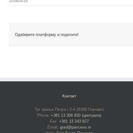
11/08/2025
Одаберите платформу и поделите!
Контакт
Трг краља Петра I 2-4 26000 Панчево
Phone:
+381 13 308 830 (централа)
Fax:
+381 13 343 827
Email:
grad@pancevo.rs