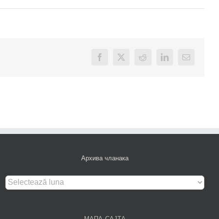
Facebook
X
Reddit
LinkedIn
Email
Архива чланака
Архива
чланака
МАПА САЈТА