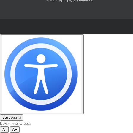
Web:
Сајт Града Панчева
Затворити
Величина слова
A-
A+