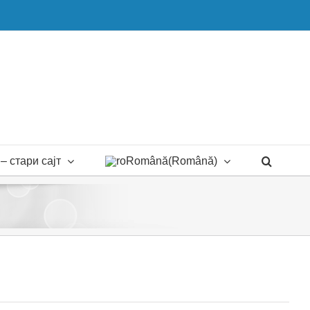
– стари сајт
Română
(
Română
)