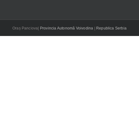
Oraș Panciova|
Provincia Autonomă Voivodina
|
Republica Serbia