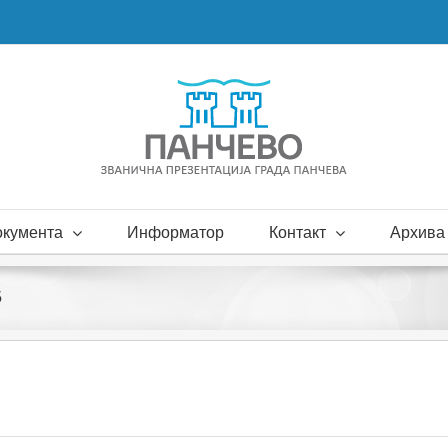
окумента
Информатор
Контакт
Архива 
5