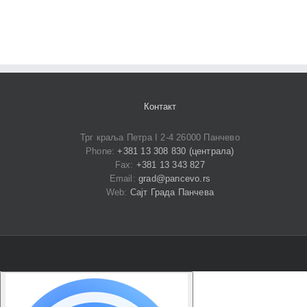
Контакт
Трг краља Петра I 2-4 26000 Панчево
Phone:
+381 13 308 830 (централа)
Fax:
+381 13 343 827
Email:
grad@pancevo.rs
Web:
Сајт Града Панчева