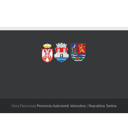
Oraș Panciova|
Provincia Autonomă Voivodina
|
Republica Serbia