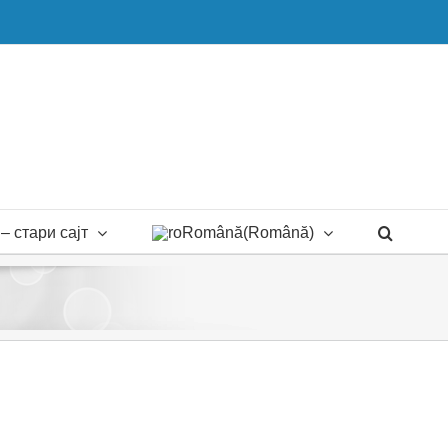
– стари сајт
Română
(
Română
)