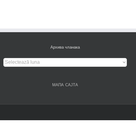
Архива чланака
Архива
чланака
МАПА САЈТА