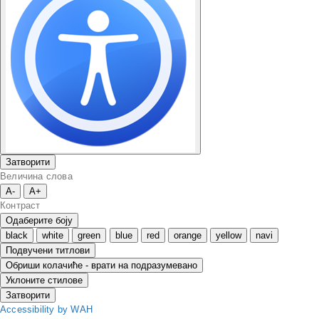
Затворити
Величина слова
A-
A+
Контраст
Одаберите боју
black
white
green
blue
red
orange
yellow
navi
Подвучени титлови
Обриши колачиће - врати на подразумевано
Уклоните стилове
Затворити
Accessibility by WAH