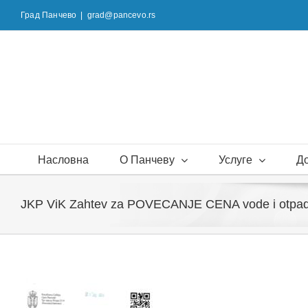
Skip
Град Панчево
|
grad@pancevo.rs
to
content
Насловна
О Панчеву
Услуге
Д
JKP ViK Zahtev za POVECANJE CENA vode i otpad