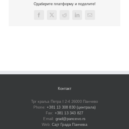
Одаберите платформу и поделите!
Facebook
X
Reddit
LinkedIn
Email
Контакт
Трг краља Петра I 2-4 26000 Панчево
Phone:
+381 13 308 830 (централа)
Fax:
+381 13 343 827
Email:
grad@pancevo.rs
Web:
Сајт Града Панчева