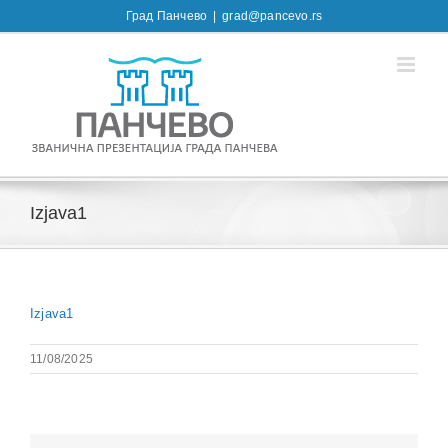
Skip
Град Панчево
|
grad@pancevo.rs
to
content
Izjava1
Izjava1
11/08/2025