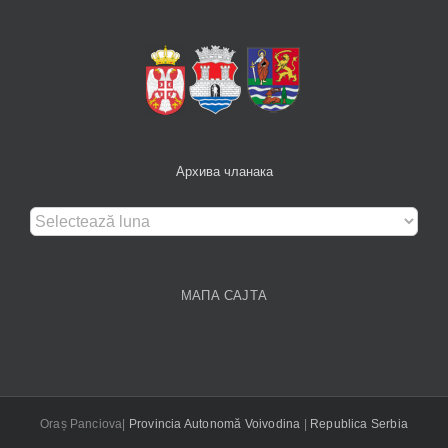
Архива чланака
Архива
чланака
МАПА САЈТА
Oraș Panciova|
Provincia Autonomă Voivodina
|
Republica Serbia