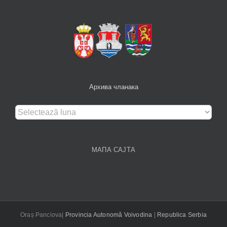
Архива чланака
Архива
чланака
МАПА САЈТА
Oraș Panciova|
Provincia Autonomă Voivodina
|
Republica Serbia