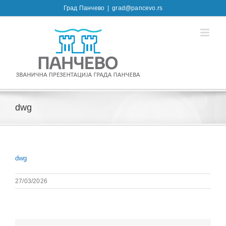
Skip
Град Панчево
|
grad@pancevo.rs
to
content
dwg
dwg
27/03/2026