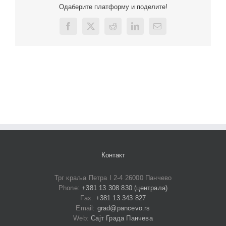
Одаберите платформу и поделите!
Facebook
X
Reddit
LinkedIn
Email
Контакт
Трг краља Петра I 2-4 26000 Панчево
Phone:
+381 13 308 830 (централа)
Fax:
+381 13 343 827
Email:
grad@pancevo.rs
Web:
Сајт Града Панчева