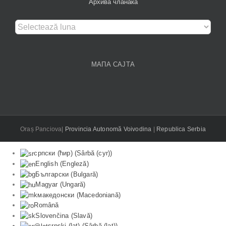
Архива чланака
Архива
чланака
МАПА САЈТА
Oraș Panciova|
Provincia Autonomă Voivodina
|
Republica Serbia
српски (ћир)
(
Sârbă (cyr)
)
English
(
Engleză
)
Български
(
Bulgară
)
Magyar
(
Ungară
)
македонски
(
Macedoniană
)
Română
Slovenčina
(
Slavă
)
srpski (lat)
(
Sârbă (lat)
)