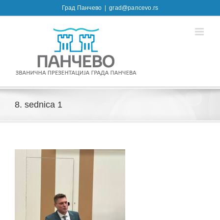
Skip
Град Панчево
|
grad@pancevo.rs
to
content
8. sednica 1