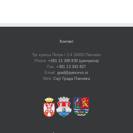
Контакт
Трг краља Петра I 2-4 26000 Панчево
Phone:
+381 13 308 830 (централа)
Fax:
+381 13 343 827
Email:
grad@pancevo.rs
Web:
Сајт Града Панчева