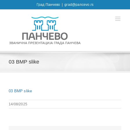
Skip
Град Панчево
|
grad@pancevo.rs
to
content
03 BMP slike
03 BMP slike
14/08/2025