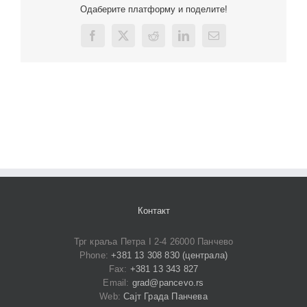
Одаберите платформу и поделите!
Facebook
X
Reddit
LinkedIn
Email
Контакт
Трг краља Петра I 2-4 26000 Панчево
Phone:
+381 13 308 830 (централа)
Fax:
+381 13 343 827
Email:
grad@pancevo.rs
Web:
Сајт Града Панчева