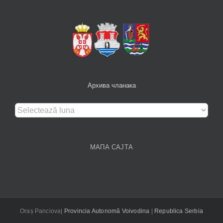
Архива чланака
Архива
чланака
МАПА САЈТА
Oraș Panciova|
Provincia Autonomă Voivodina
|
Republica Serbia