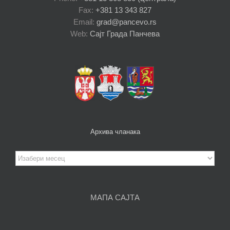
Fax:
+381 13 343 827
Email:
grad@pancevo.rs
Web:
Сајт Града Панчева
Архива чланака
Архива
чланака
МАПА САЈТА