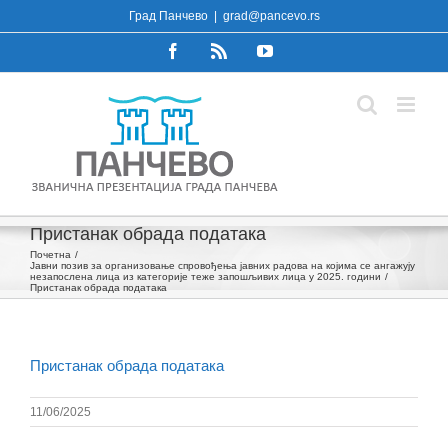
Skip
Град Панчево
|
grad@pancevo.rs
to
Facebook
Rss
YouTube
content
Пристанак обрада података
Почетна
Јавни позив за организовање спровођења јавних радова на којима се ангажују
незапослена лица из категорије теже запошљивих лица у 2025. години
Пристанак обрада података
Пристанак обрада података
11/06/2025