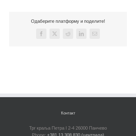
Одаберите платформу и поделите!
Facebook
X
Reddit
LinkedIn
Email
Контакт
Трг краља Петра I 2-4 26000 Панчево
Phone:
+381 13 308 830 (централа)