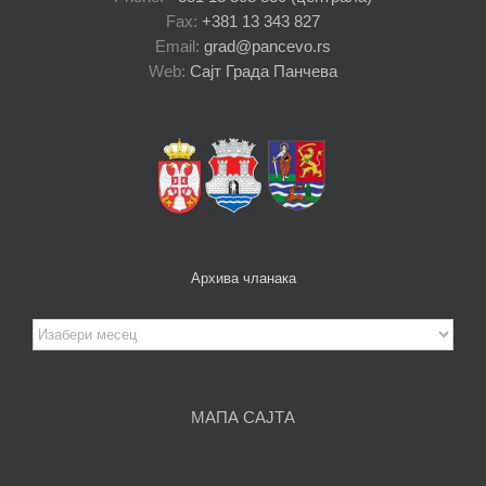
Fax:
+381 13 343 827
Email:
grad@pancevo.rs
Web:
Сајт Града Панчева
Архива чланака
Архива
чланака
МАПА САЈТА