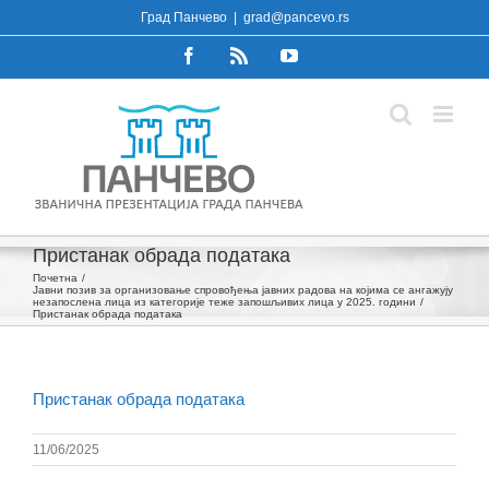
Skip
Град Панчево
|
grad@pancevo.rs
to
Facebook
Rss
YouTube
content
Пристанак обрада података
Почетна
Јавни позив за организовање спровођења јавних радова на којима се ангажују
незапослена лица из категорије теже запошљивих лица у 2025. години
Пристанак обрада података
Пристанак обрада података
11/06/2025