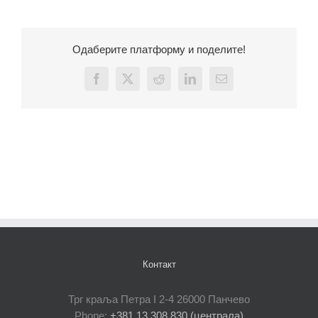
Одаберите платформу и поделите!
Facebook
X
Reddit
LinkedIn
Email
Контакт
Трг краља Петра I 2-4 26000 Панчево
Phone:
+381 13 308 830 (централа)