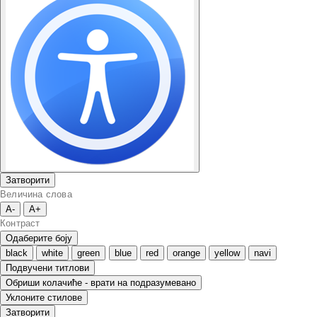
Затворити
Величина слова
A-
A+
Контраст
Одаберите боју
black
white
green
blue
red
orange
yellow
navi
Подвучени титлови
Обриши колачиће - врати на подразумевано
Уклоните стилове
Затворити