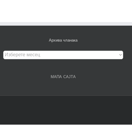
Архива чланака
Архива
чланака
МАПА САЈТА