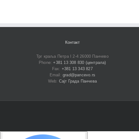
Контакт
Трг краља Петра I 2-4 26000 Панчево
Phone:
+381 13 308 830 (централа)
Fax:
+381 13 343 827
Email:
grad@pancevo.rs
Web:
Сајт Града Панчева