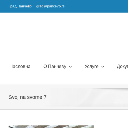
Skip
Град Панчево
|
grad@pancevo.rs
to
content
Насловна
О Панчеву
Услуге
Доку
Svoj na svome 7