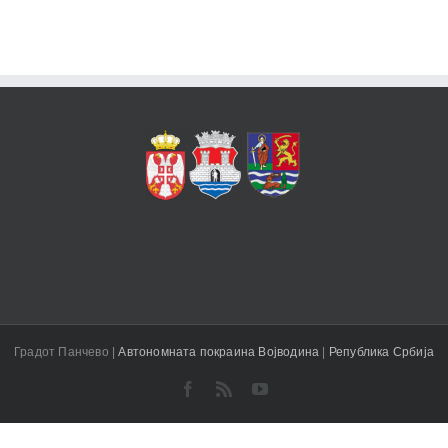
Градот Панчево |
Aвтономната покраина Војводина
|
Република Србија
Facebook
Rss
YouTube