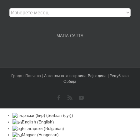
Архива
чланака
МАПА САЈТА
Градот Панчево |
Aвтономната покраина Војводина
|
Република
Србија
Facebook
Rss
YouTube
српски (ћир)
(
Serbian (cyr)
)
English
(
English
)
Български
(
Bulgarian
)
Magyar
(
Hungarian
)