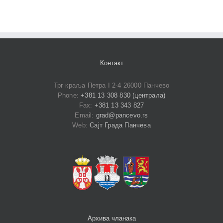
Контакт
Трг краља Петра I 2-4 26000 Панчево
Phone:
+381 13 308 830 (централа)
Fax:
+381 13 343 827
Email:
grad@pancevo.rs
Web:
Сајт Града Панчева
Архива чланака