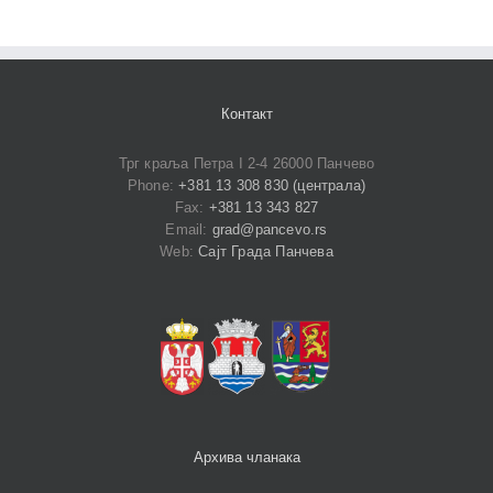
Контакт
Трг краља Петра I 2-4 26000 Панчево
Phone:
+381 13 308 830 (централа)
Fax:
+381 13 343 827
Email:
grad@pancevo.rs
Web:
Сајт Града Панчева
Архива чланака