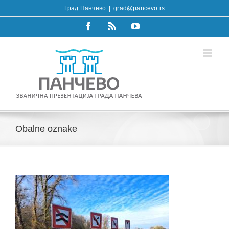
Skip
Град Панчево
|
grad@pancevo.rs
to
content
Facebook
Rss
YouTube
Obalne oznake