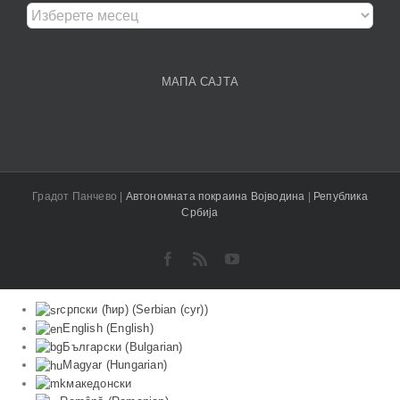
Архива
чланака
МАПА САЈТА
Градот Панчево |
Aвтономната покраина Војводина
|
Република
Србија
Facebook
Rss
YouTube
српски (ћир)
(
Serbian (cyr)
)
English
(
English
)
Български
(
Bulgarian
)
Magyar
(
Hungarian
)
македонски