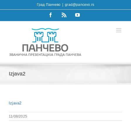
Skip
Град Панчево
|
grad@pancevo.rs
to
content
Facebook
Rss
YouTube
Izjava2
Izjava2
11/08/2025