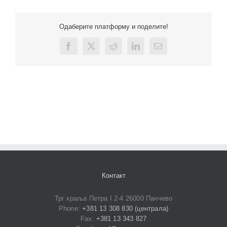
Одаберите платформу и поделите!
Facebook
X
Reddit
LinkedIn
Email
Контакт
Трг краља Петра I 2-4 26000 Панчево
Phone:
+381 13 308 830 (централа)
Fax:
+381 13 343 827