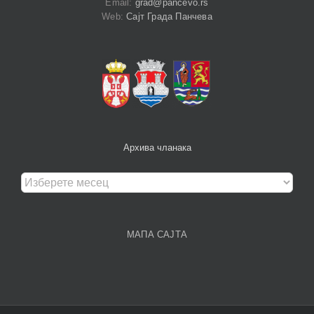
Email:
grad@pancevo.rs
Web:
Сајт Града Панчева
Архива чланака
Архива
чланака
МАПА САЈТА