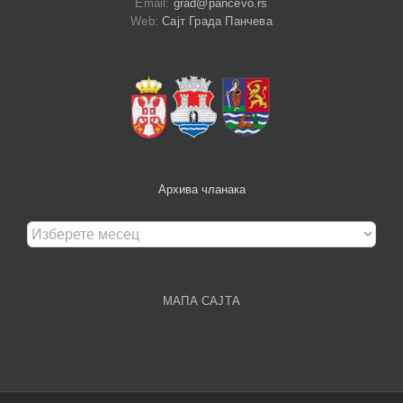
Email:
grad@pancevo.rs
Web:
Сајт Града Панчева
Архива чланака
Архива
чланака
МАПА САЈТА