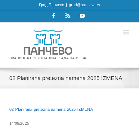
Skip
Град Панчево
|
grad@pancevo.rs
to
content
Facebook
Rss
YouTube
02 Planirana pretezna namena 2025 IZMENA
02 Planirana pretezna namena 2025 IZMENA
14/08/2025