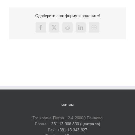
Одаберите платформу и поделите!
Facebook
X
Reddit
LinkedIn
Email
Контакт
Трг краља Петра I 2-4 26000 Панчево
Phone:
+381 13 308 830 (централа)
Fax:
+381 13 343 827