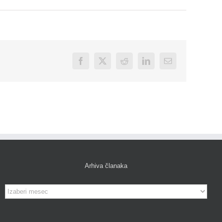
Facebook
X
Reddit
LinkedIn
Email
Arhiva članaka
Arhiva
članaka