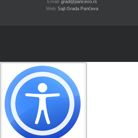
Email:
grad@pancevo.rs
Web:
Sajt Grada Pančeva