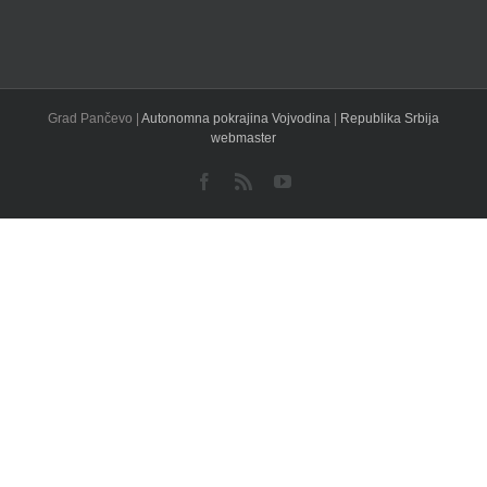
Grad Pančevo |
Autonomna pokrajina Vojvodina
|
Republika Srbija
webmaster
Facebook
Rss
YouTube