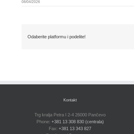
08/04/2026
Odaberite platformu i podelite!
Kontakt
Trg kralja Petra I 2-4 26000 Pančevo
Phone:
+381 13 308 830 (centrala)
Fax:
+381 13 343 827