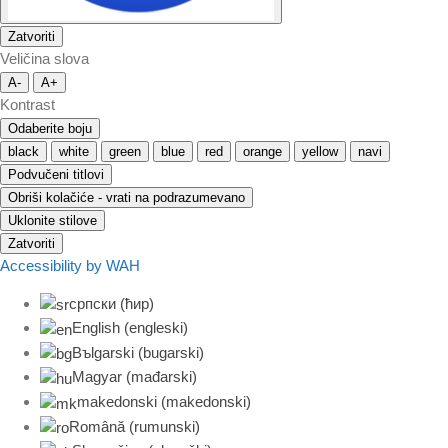
Zatvoriti
Veličina slova
A-
A+
Kontrast
Odaberite boju
black
white
green
blue
red
orange
yellow
navi
Podvučeni titlovi
Obriši kolačiće - vrati na podrazumevano
Uklonite stilove
Zatvoriti
Accessibility by WAH
српски (ћир)
English
(
engleski
)
Bъlgarski
(
bugarski
)
Magyar
(
mađarski
)
makedonski
(
makedonski
)
Română
(
rumunski
)