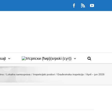
Facebook
Rss
YouTube
sajt
српски (ћир)
(
srpski (cyr)
)
tna
Lokalna samouprava
Inspekcijski poslovi
Građevinska inspekcija
April – jun 2026