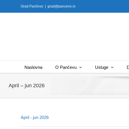
Skip
Grad Pančevo
|
grad@pancevo.rs
to
content
Naslovna
O Pančevu
Usluge
D
April – jun 2026
April - jun 2026