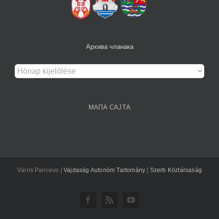
Архива чланака
Архива
чланака
МАПА САЈТА
Város Pancevo |
Vajdaság Autonóm Tartomány
|
Szerb Köztársaság
Facebook
Rss
YouTube