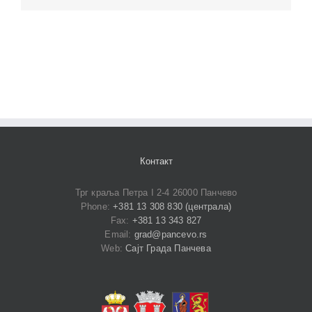
Контакт
Трг краља Петра I 2-4 26000 Панчево
Phone:
+381 13 308 830 (централа)
Fax:
+381 13 343 827
Email:
grad@pancevo.rs
Web:
Сајт Града Панчева