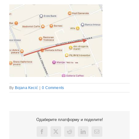
By
Bojana Kecić
|
0 Comments
Одаберите платформу и поделите!
Facebook
X
Reddit
LinkedIn
Email