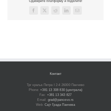
Одаберите платформу и поделите!
Facebook
X
Reddit
LinkedIn
Email
Контакт
Трг краља Петра I 2-4 26000 Панчево
Phone:
+381 13 308 830 (централа)
Fax:
+381 13 343 827
Email:
grad@pancevo.rs
Web:
Сајт Града Панчева