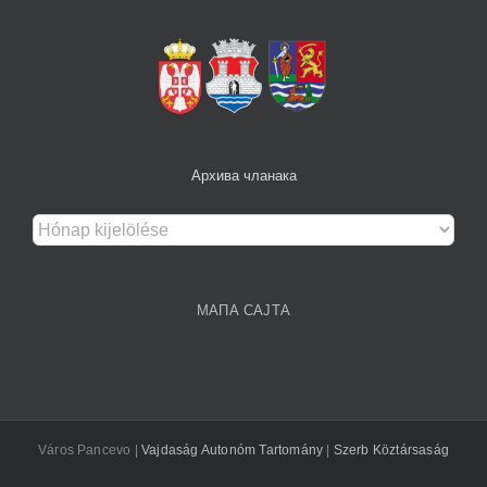
Архива чланака
Архива
чланака
МАПА САЈТА
Város Pancevo |
Vajdaság Autonóm Tartomány
|
Szerb Köztársaság