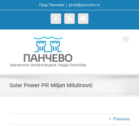
Skip
Град Панчево
|
grad@pancevo.rs
to
content
Facebook
Rss
YouTube
Solar Power PR Miljan Milutinović
Previous