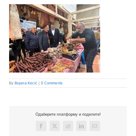
By
Bojana Kecić
|
0 Comments
Одаберите платформу и поделите!
Facebook
X
Reddit
LinkedIn
Email