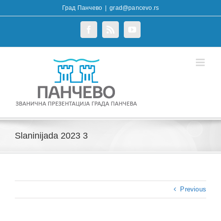
Skip
Град Панчево
|
grad@pancevo.rs
to
content
Facebook
Rss
YouTube
Slaninijada 2023 3
Previous