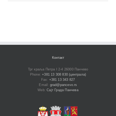
Контакт
Трг краља Петра I 2-4 26000 Панчево
Phone:
+381 13 308 830 (централа)
Fax:
+381 13 343 827
Email:
grad@pancevo.rs
Web:
Сајт Града Панчева