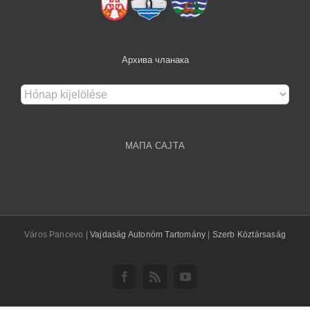
Архива чланака
Архива
чланака
МАПА САЈТА
Város Pancevo |
Vajdaság Autonóm Tartomány
|
Szerb Köztársaság
Facebook
Rss
YouTube