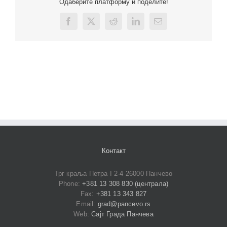
Одаберите платформу и поделите!
Facebook
X
Reddit
LinkedIn
Email
Контакт
Трг краља Петра I 2-4 26000 Панчево
Phone:
+381 13 308 830 (централа)
Fax:
+381 13 343 827
Email:
grad@pancevo.rs
Web:
Сајт Града Панчева