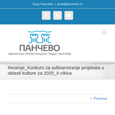
Skip
Град Панчево
|
grad@pancevo.rs
to
content
Facebook
Rss
YouTube
Resenje_Konkurs za sufinansiranje projekata u
oblasti kulture za 2025_II ciklus
Previous