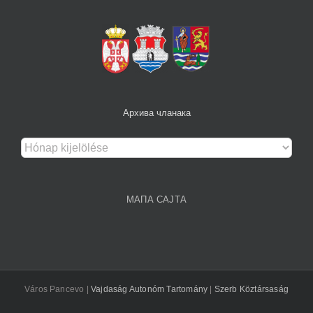
Архива чланака
Архива
чланака
МАПА САЈТА
Város Pancevo |
Vajdaság Autonóm Tartomány
|
Szerb Köztársaság