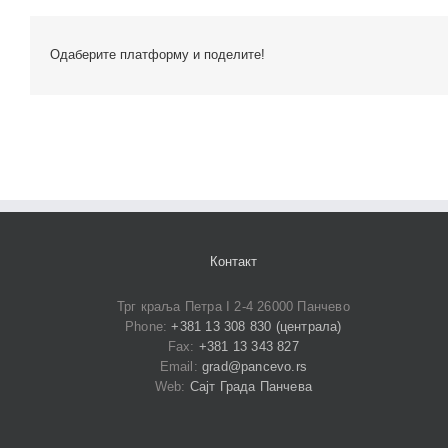
Одаберите платформу и поделите!
Контакт
Трг краља Петра I 2-4 26000 Панчево
Phone:
+381 13 308 830 (централа)
Fax:
+381 13 343 827
Email:
grad@pancevo.rs
Web:
Сајт Града Панчева