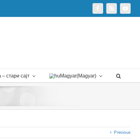
Facebook
Rss
YouTu
 – стари сајт
Magyar
(
Magyar
)
Previous