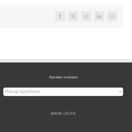
Facebook
X
Reddit
LinkedIn
Email
Архива чланака
Архива
чланака
МАПА САЈТА