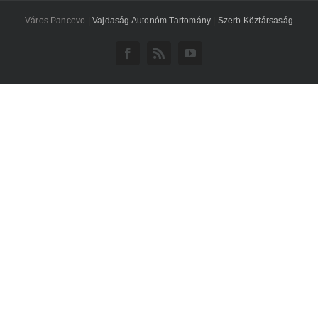
Város Pancevo |
Vajdaság Autonóm Tartomány
|
Szerb Köztársaság
Facebook
Rss
YouTube