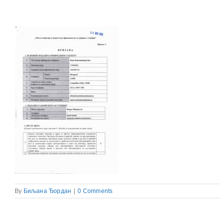
By
Биљана Ђордан
|
0 Comments