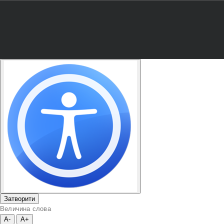
Затворити
Величина слова
A-
A+