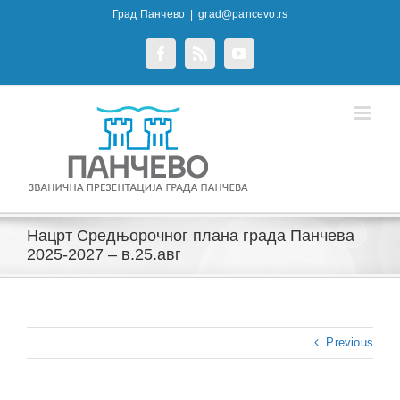
Skip
Град Панчево
|
grad@pancevo.rs
to
content
Facebook
Rss
YouTube
Нацрт Средњорочног плана града Панчева
2025-2027 – в.25.авг
Previous