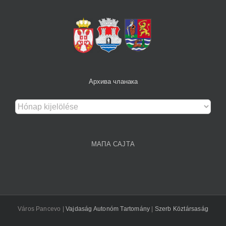
Архива чланака
Архива
чланака
МАПА САЈТА
Város Pancevo |
Vajdaság Autonóm Tartomány
|
Szerb Köztársaság