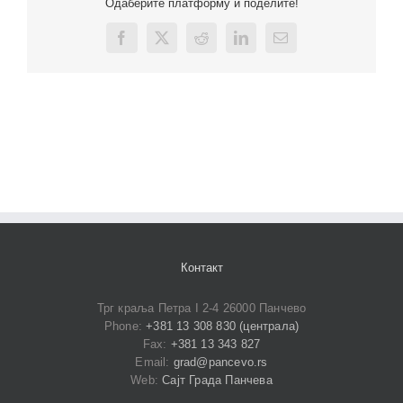
Одаберите платформу и поделите!
Facebook
X
Reddit
LinkedIn
Email
Контакт
Трг краља Петра I 2-4 26000 Панчево
Phone:
+381 13 308 830 (централа)
Fax:
+381 13 343 827
Email:
grad@pancevo.rs
Web:
Сајт Града Панчева