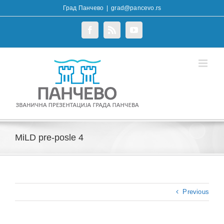
Skip
Град Панчево
|
grad@pancevo.rs
to
content
Facebook
Rss
YouTube
MiLD pre-posle 4
Previous