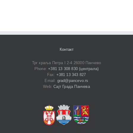
Контакт
Трг краља Петра I 2-4 26000 Панчево
Phone:
+381 13 308 830 (централа)
Fax:
+381 13 343 827
Email:
grad@pancevo.rs
Web:
Сајт Града Панчева