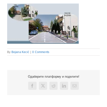
By
Bojana Kecić
|
0 Comments
Одаберите платформу и поделите!
Facebook
X
Reddit
LinkedIn
Email