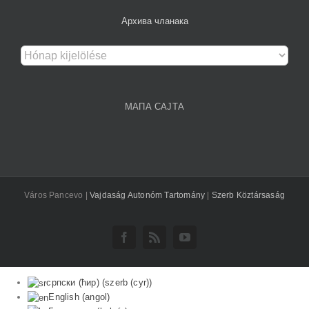
Архива чланака
Архива
чланака
МАПА САЈТА
Város Pancevo |
Vajdaság Autonóm Tartomány
|
Szerb Köztársaság
Facebook
Rss
YouTube
српски (ћир)
(
szerb (cyr)
)
English
(
angol
)