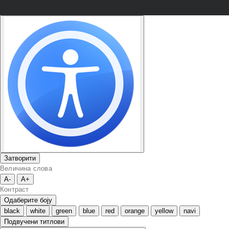
Затворити
Величина слова
A-
A+
Контраст
Одаберите боју
black
white
green
blue
red
orange
yellow
navi
Подвучени титлови