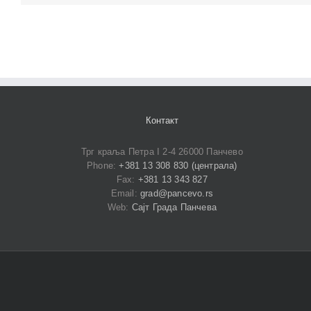
Контакт
Трг краља Петра I 2-4 26000 Панчево
Phone:
+381 13 308 830 (централа)
Fax:
+381 13 343 827
Email:
grad@pancevo.rs
Web:
Сајт Града Панчева