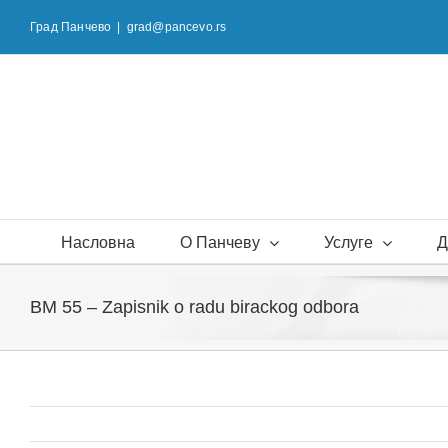
Skip
Град Панчево
|
grad@pancevo.rs
to
content
Насловна
О Панчеву
Услуге
Д
BM 55 – Zapisnik o radu birackog odbora