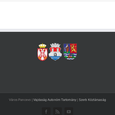
Város Pancevo |
Vajdaság Autonóm Tartomány
|
Szerb Köztársaság
Facebook
Rss
YouTube