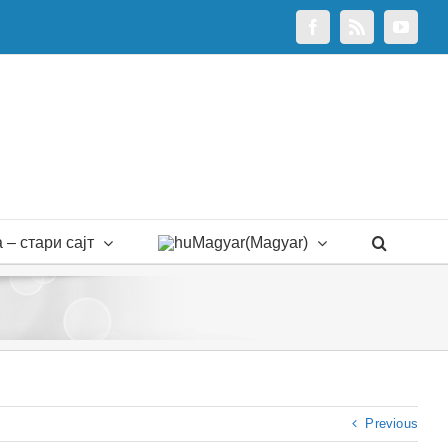
Facebook
Rss
YouTu
 – стари сајт
Magyar
(
Magyar
)
Previous