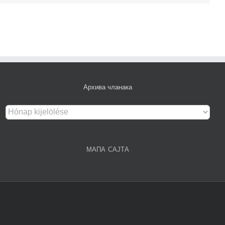
Архива чланака
Архива
чланака
МАПА САЈТА