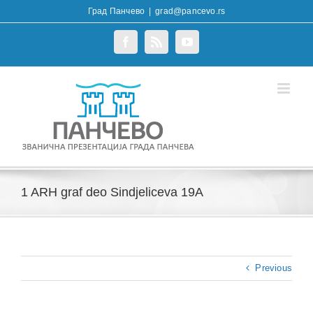
Skip
Град Панчево
|
grad@pancevo.rs
to
content
Facebook
Rss
YouTube
1 ARH graf deo Sindjeliceva 19A
Previous