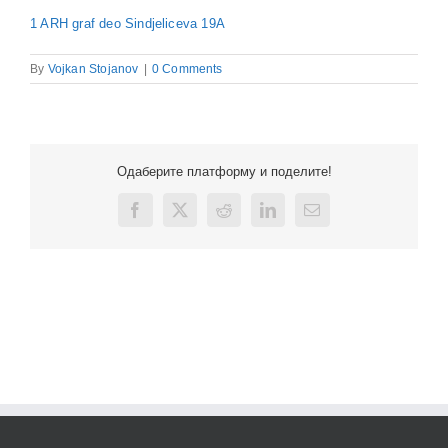
1 ARH graf deo Sindjeliceva 19A
By
Vojkan Stojanov
|
0 Comments
Одаберите платформу и поделите!
Facebook
X
Reddit
LinkedIn
Email