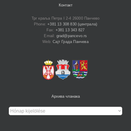
Контакт
Трг краља Петра I 2-4 26000 Панчево
Phone:
+381 13 308 830 (централа)
Fax:
+381 13 343 827
Email:
grad@pancevo.rs
Web:
Сајт Града Панчева
Архива чланака
Архива
чланака