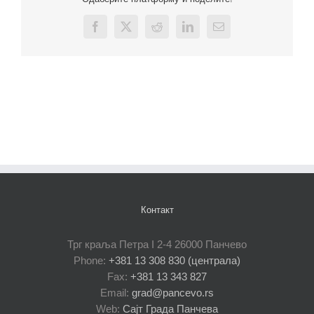
Facebook
X
Reddit
LinkedIn
Email
Контакт
Трг краља Петра I 2-4 26000 Панчево
Phone:
+381 13 308 830 (централа)
Fax:
+381 13 343 827
Email:
grad@pancevo.rs
Web:
Сајт Града Панчева