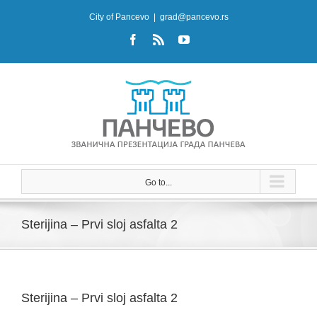
Skip
City of Pancevo
|
grad@pancevo.rs
to
Facebook
Rss
YouTube
content
Go to...
Sterijina – Prvi sloj asfalta 2
Sterijina – Prvi sloj asfalta 2