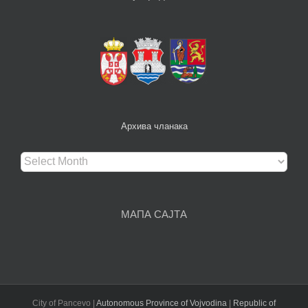
Архива чланака
Архива
чланака
МАПА САЈТА
City of Pancevo |
Autonomous Province of Vojvodina
|
Republic of