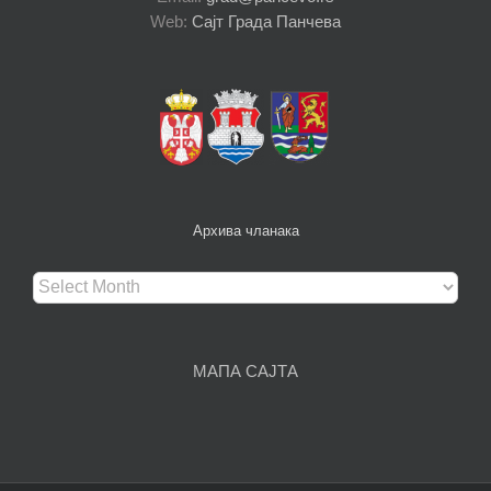
Web:
Сајт Града Панчева
Архива чланака
Архива
чланака
МАПА САЈТА