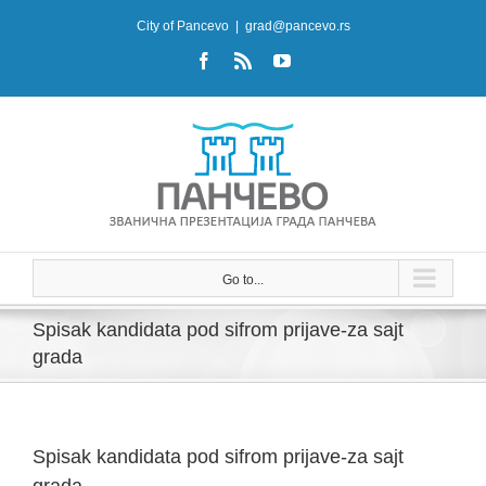
Skip
City of Pancevo
|
grad@pancevo.rs
to
Facebook
Rss
YouTube
content
Go to...
Spisak kandidata pod sifrom prijave-za sajt
grada
Spisak kandidata pod sifrom prijave-za sajt