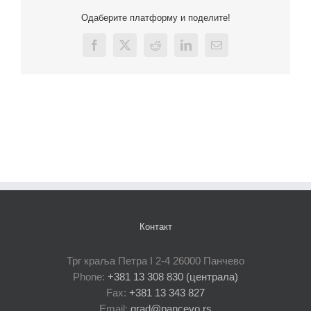
Одаберите платформу и поделите!
Facebook
X
Reddit
LinkedIn
Email
Контакт
Трг краља Петра I 2-4 26000 Панчево
Phone:
+381 13 308 830 (централа)
Fax:
+381 13 343 827
Email:
grad@pancevo.rs